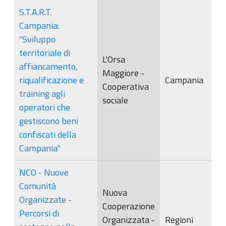
S.T.A.R.T.
Campania:
"Sviluppo
territoriale di
L'Orsa
affiancamento,
Maggiore -
riqualificazione e
Campania
Cooperativa
training agli
sociale
operatori che
gestiscono beni
confiscati della
Campania"
NCO - Nuove
Comunità
Nuova
Organizzate -
Cooperazione
Percorsi di
Organizzata -
Regioni