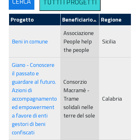
Progetto
Beneficiario
Regione
Associazione
Beni in comune
People help
Sicilia
the people
Giano - Conoscere
il passato e
guardare al futuro.
Consorzio
Azioni di
Macramè -
accompagnamento
Trame
Calabria
ed empowerment
solidali nelle
a favore di enti
terre del sole
gestori di beni
confiscati