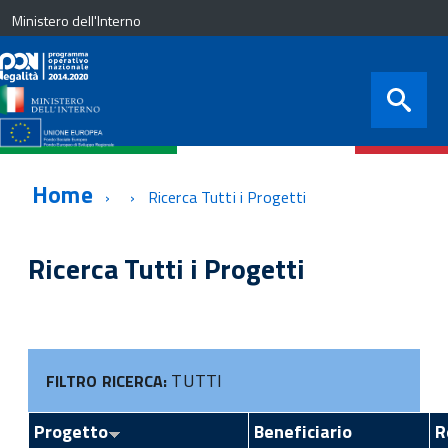
Ministero dell'Interno
Home
Ricerca Tutti i Progetti
Ricerca Tutti i Progetti
TUTTI
FILTRO RICERCA:
Progetto
Beneficiario
R