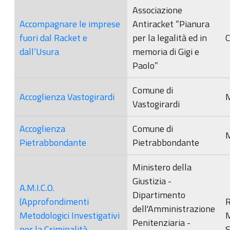
Associazione
Accompagnare le imprese
Antiracket “Pianura
fuori dal Racket e
per la legalità ed in
dall’Usura
memoria di Gigi e
Paolo”
Comune di
Accoglienza Vastogirardi
M
Vastogirardi
Accoglienza
Comune di
M
Pietrabbondante
Pietrabbondante
Ministero della
Giustizia -
A.M.I.C.O.
Dipartimento
(Approfondimenti
R
dell'Amministrazione
Metodologici Investigativi
Penitenziaria -
per la Criminalità
S