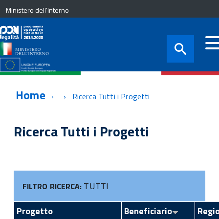
Ministero dell'Interno
Home
Ricerca Tutti i Progetti
Ricerca Tutti i Progetti
TUTTI
FILTRO RICERCA:
Progetto
Beneficiario
Regi