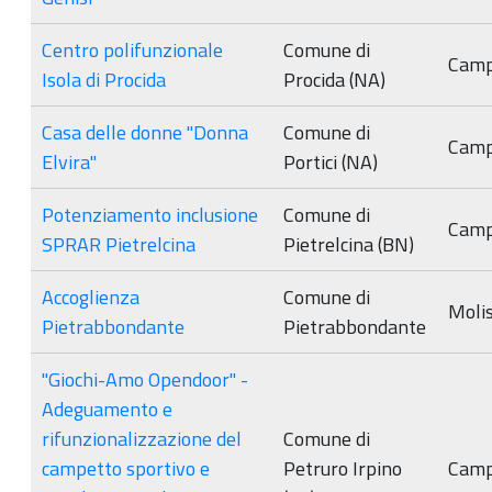
Centro polifunzionale
Comune di
Camp
Isola di Procida
Procida (NA)
Casa delle donne "Donna
Comune di
Camp
Elvira"
Portici (NA)
Potenziamento inclusione
Comune di
Camp
SPRAR Pietrelcina
Pietrelcina (BN)
Accoglienza
Comune di
Moli
Pietrabbondante
Pietrabbondante
"Giochi-Amo Opendoor" -
Adeguamento e
rifunzionalizzazione del
Comune di
campetto sportivo e
Petruro Irpino
Camp