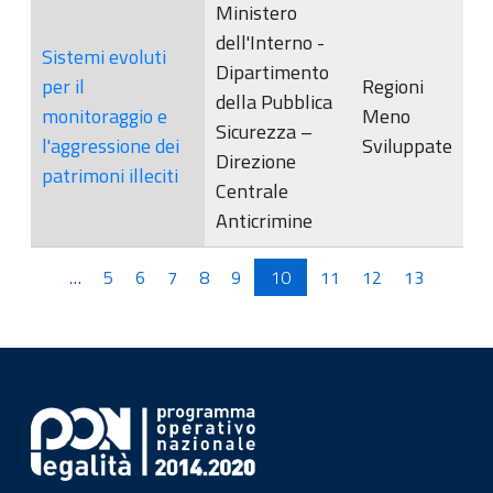
Ministero
dell'Interno -
Sistemi evoluti
Dipartimento
per il
Regioni
della Pubblica
monitoraggio e
Meno
Sicurezza –
l'aggressione dei
Sviluppate
Direzione
patrimoni illeciti
Centrale
Anticrimine
Pagine
…
5
6
7
8
9
10
11
12
13