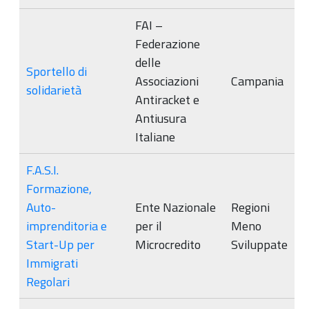
FAI –
Federazione
delle
Sportello di
Associazioni
Campania
solidarietà
Antiracket e
Antiusura
Italiane
F.A.S.I.
Formazione,
Auto-
Ente Nazionale
Regioni
imprenditoria e
per il
Meno
Start-Up per
Microcredito
Sviluppate
Immigrati
Regolari