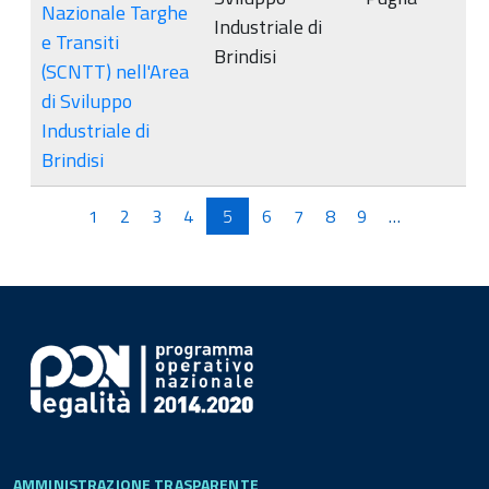
Nazionale Targhe
Industriale di
e Transiti
Brindisi
(SCNTT) nell'Area
di Sviluppo
Industriale di
Brindisi
Pagine
1
2
3
4
5
6
7
8
9
…
AMMINISTRAZIONE TRASPARENTE