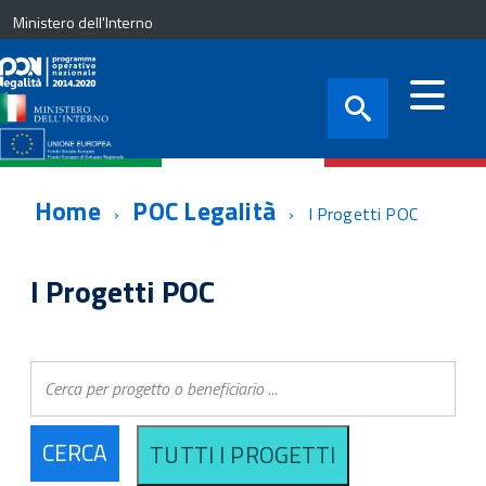
Ministero dell'Interno
Home
POC Legalità
I Progetti POC
I Progetti POC