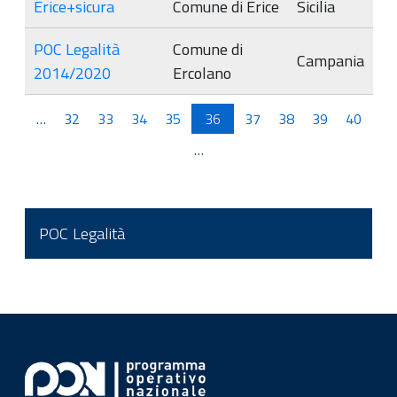
Erice+sicura
Comune di Erice
Sicilia
POC Legalità
Comune di
Campania
2014/2020
Ercolano
Pagine
…
32
33
34
35
36
37
38
39
40
…
POC Legalità