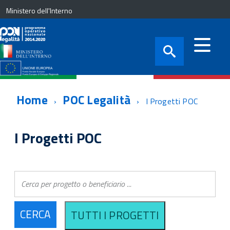
Ministero dell'Interno
Home
POC Legalità
I Progetti POC
I Progetti POC