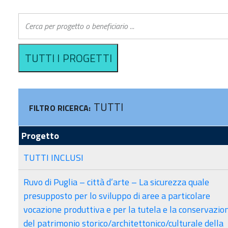
CERTIFICAZIONE
GESTIONE E CONTROLLO
VALUTAZI
AUTORITÀ DI AUDIT
SI.GE.CO
COVID-19
Sistema informativo
COMITATO DI
ERA
SORVEGLIANZA
ACCESSO 
Criteri di selezione
FINANZIA
TUTTI
FILTRO RICERCA:
Progetto
TUTTI INCLUSI
Ruvo di Puglia – città d’arte – La sicurezza quale
presupposto per lo sviluppo di aree a particolare
vocazione produttiva e per la tutela e la conservazio
del patrimonio storico/architettonico/culturale della