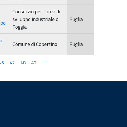
Consorzio per l'area di
sviluppo industriale di
Puglia
ppo
Foggia
to
Comune di Copertino
Puglia
46
47
48
49
…