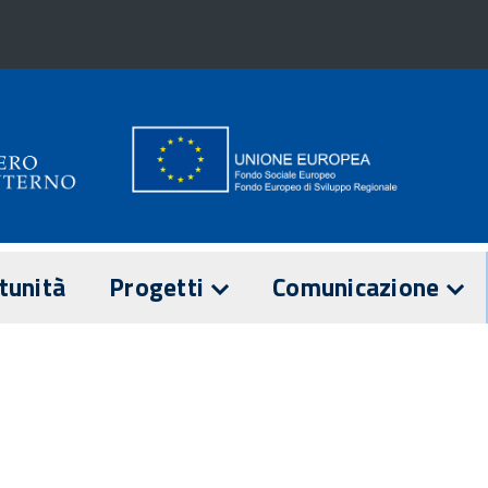
tunità
Progetti
Comunicazione
E
ANZA
I PROGETTI
NOTIZIE
di sorveglianza
Comitato di
IL PON IN NUMERI
EVENTI
sorveglianza
 di Attuazione
2016