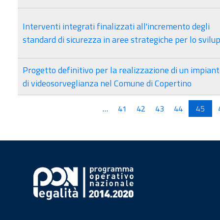
Interventi integrati finalizzati all'incremento degli
standard di sicurezza in aree strategiche per lo svilu
Progetto definitivo per la realizzazione di un impian
di videosorveglianza nel Comune di Copertino
Pagine
…
41
42
43
44
45