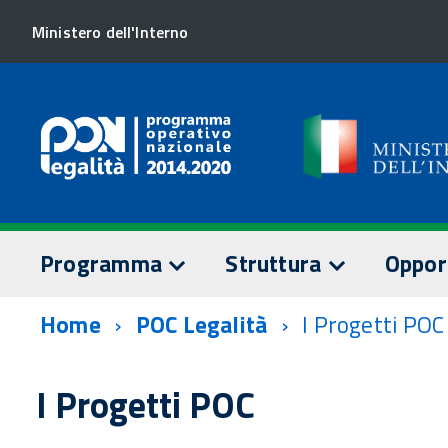
Ministero dell'Interno
Programma
Struttura
Oppor
Home
POC Legalità
I Progetti POC
TESTO DEL PROGRAMMA
AUTORITÀ DI GESTION
SORVEGLI
Assi prioritari
Staff AdG
Comitato 
I Progetti POC
Dotazione finanziaria
Relazioni
Documenti
annuali
AUTORITÀ DI