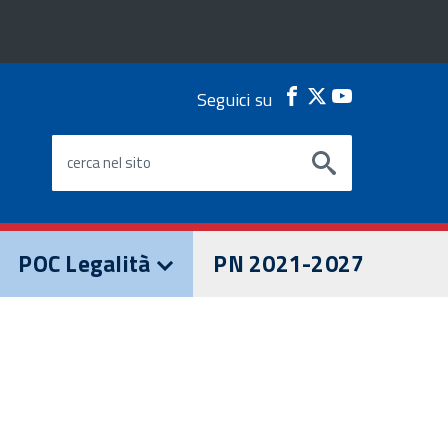
Seguici su
Facebook
Twitter
Youtube
cerca nel sito
POC Legalità
PN 2021-2027
I PROGETTI POC
OPPORTUNITÀ POC
Live Streaming