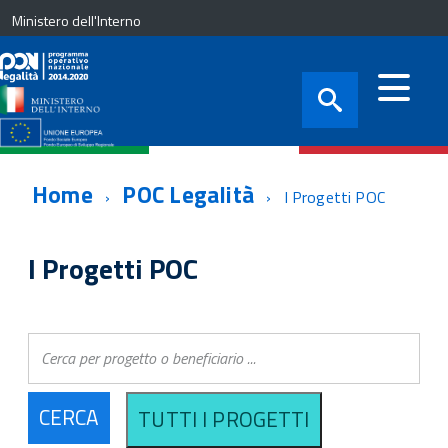
Ministero dell'Interno
Home
POC Legalità
I Progetti POC
I Progetti POC