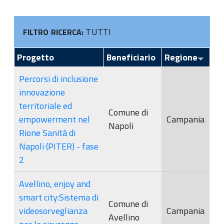
TUTTI
FILTRO RICERCA:
Progetto
Beneficiario
Regione
Percorsi di inclusione
innovazione
territoriale ed
Comune di
empowerment nel
Campania
Napoli
Rione Sanità di
Napoli (PITER) - fase
2
Avellino, enjoy and
smart city:Sistema di
Comune di
videosorveglianza
Campania
Avellino