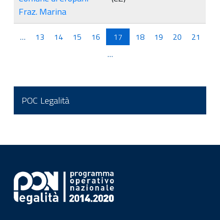
Fraz. Marina
Pagine
…
13
14
15
16
17
18
19
20
21
…
POC Legalità