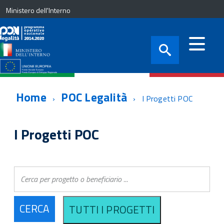
Ministero dell'Interno
Home
POC Legalità
I Progetti POC
I Progetti POC