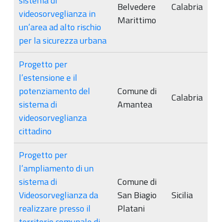
sistema di
Belvedere
Calabria
videosorveglianza in
Marittimo
un’area ad alto rischio
per la sicurezza urbana
Progetto per
l’estensione e il
potenziamento del
Comune di
Calabria
sistema di
Amantea
videosorveglianza
cittadino
Progetto per
l’ampliamento di un
sistema di
Comune di
Videosorveglianza da
San Biagio
Sicilia
realizzare presso il
Platani
territorio comunale di