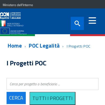
Ministero dell'Interno
Home
POC Legalità
I Progetti POC
I Progetti POC