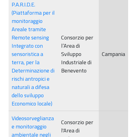
P.A.R.I.D.E.
(Piattaforma per il
monitoraggio
Areale tramite
Remote sensing
Consorzio per
Integrato con
l’Area di
sensoristica a
Sviluppo
Campania
terra, per la
Industriale di
Determinazione di
Benevento
rischi antropici e
naturali a difesa
dello sviluppo
Economico locale)
Videosorveglianza
Consorzio per
e monitoraggio
l'Area di
ambientale negli