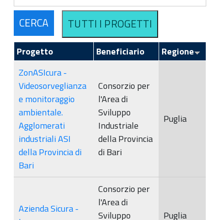
Progetto
Beneficiario
Regione
ZonASIcura -
Videosorveglianza
Consorzio per
e monitoraggio
l'Area di
ambientale.
Sviluppo
Puglia
Agglomerati
Industriale
industriali ASI
della Provincia
della Provincia di
di Bari
Bari
Consorzio per
l'Area di
Azienda Sicura -
Sviluppo
Puglia