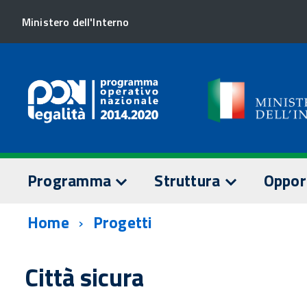
Ministero dell'Interno
Programma
Struttura
Oppor
Home
Progetti
TESTO DEL PROGRAMMA
AUTORITÀ DI GESTION
SORVEGLI
Assi prioritari
Staff AdG
Comitato 
Città sicura
Dotazione finanziaria
Relazioni
Documenti
annuali
AUTORITÀ DI