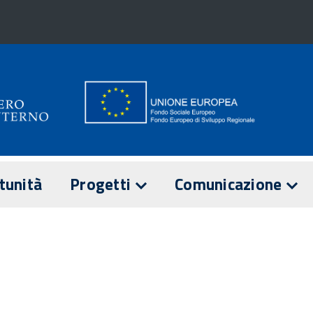
tunità
Progetti
Comunicazione
E
ANZA
I PROGETTI
NOTIZIE
di sorveglianza
Comitato di
IL PON IN NUMERI
EVENTI
sorveglianza
 di Attuazione
2016