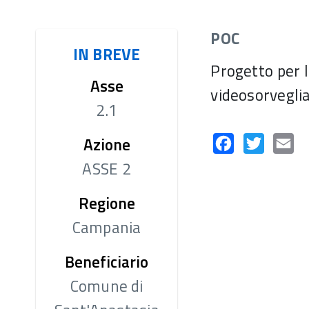
CERTIFICAZIONE
POC
GESTIONE E CONTROLLO
VALUTAZI
IN BREVE
AUTORITÀ DI AUDIT
SI.GE.CO
Progetto per l
Asse
COVID-19
Sistema informativo
videosorvegli
COMITATO DI
ERA
2.1
SORVEGLIANZA
ACCESSO 
Criteri di selezione
Azione
FINANZIA
Facebook
Twitter
Em
ASSE 2
Regione
Campania
Beneficiario
Comune di