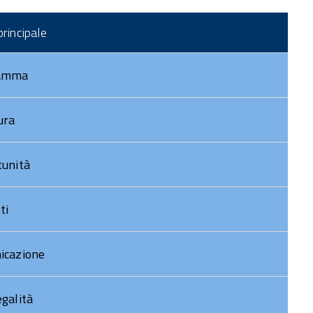
DOCUMENTI POC
rincipale
STRUTTURA POC
oto Gallery
amma
ideo Gallery
ura
unità
ti
icazione
galità