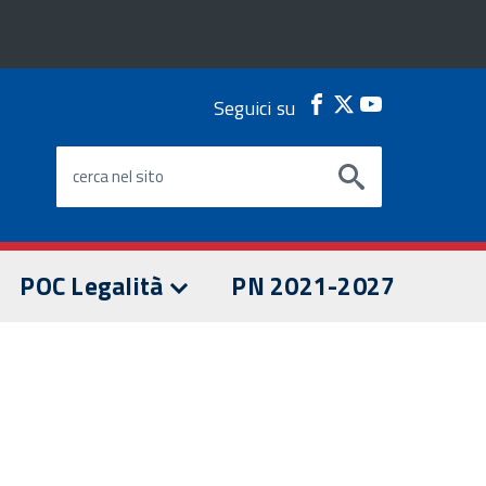
Seguici su
Facebook
Twitter
Youtube
cerca nel sito
POC Legalità
PN 2021-2027
I PROGETTI POC
OPPORTUNITÀ POC
Live Streaming