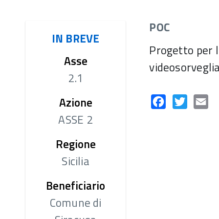
CERTIFICAZIONE
POC
GESTIONE E CONTROLLO
VALUTAZI
IN BREVE
AUTORITÀ DI AUDIT
SI.GE.CO
Progetto per l
Asse
COVID-19
Sistema informativo
videosorvegli
COMITATO DI
ERA
2.1
SORVEGLIANZA
ACCESSO 
Criteri di selezione
Azione
FINANZIA
Facebook
Twitter
Em
ASSE 2
Regione
Sicilia
Beneficiario
Comune di