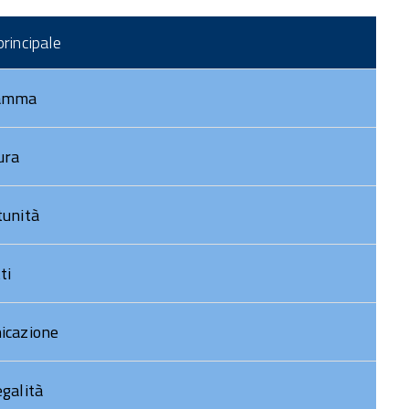
DOCUMENTI POC
rincipale
STRUTTURA POC
oto Gallery
amma
ideo Gallery
ura
unità
ti
icazione
galità