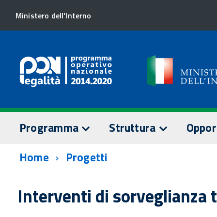
Ministero dell'Interno
Programma
Struttura
Oppor
Home
Progetti
TESTO DEL PROGRAMMA
AUTORITÀ DI GESTION
SORVEGLI
Assi prioritari
Staff AdG
Comitato 
Interventi di sorveglianza 
Dotazione finanziaria
Relazioni
Documenti
annuali
AUTORITÀ DI