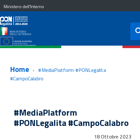
Ministero dell'Interno
Home
#MediaPlatform #PONLegalita
#CampoCalabro
#MediaPlatform
#PONLegalita #CampoCalabro
18 Ottobre 2023