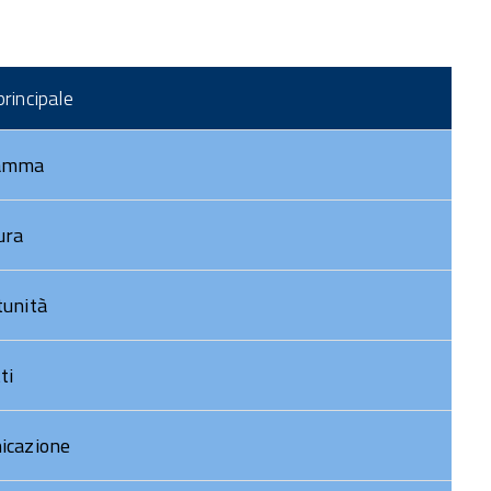
DOCUMENTI POC
STRUTTURA POC
rincipale
oto Gallery
ideo Gallery
amma
ura
unità
ti
icazione