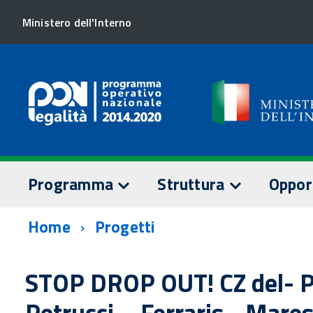
Ministero dell'Interno
Programma
Struttura
Oppor
Home
Progetti
TESTO DEL PROGRAMMA
AUTORITÀ DI GESTION
SORVEGLI
Assi prioritari
Staff AdG
Comitato 
STOP DROP OUT! CZ del- 
Dotazione finanziaria
Relazioni
Petrucci – Ferraris - Mare
Documenti
annuali
AUTORITÀ DI