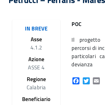
CERTIFICAZIONE
GESTIONE E CONTROLLO
VALUTAZI
AUTORITÀ DI AUDIT
SI.GE.CO
POC
IN BREVE
COVID-19
Sistema informativo
COMITATO DI
ERA
SORVEGLIANZA
Asse
Il progetto 
ACCESSO 
Criteri di selezione
4.1.2
percorsi di in
FINANZIA
particolari c
Azione
devianza
ASSE 4
Regione
Facebook
Twitter
Em
Calabria
Beneficiario