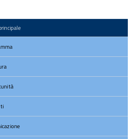
DOCUMENTI POC
STRUTTURA POC
rincipale
oto Gallery
ideo Gallery
amma
ura
unità
ti
icazione