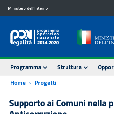
Ministero dell'Interno
Programma
Struttura
Oppor
Home
Progetti
TESTO DEL PROGRAMMA
AUTORITÀ DI GESTION
SORVEGLI
Assi prioritari
Staff AdG
Comitato 
Supporto ai Comuni nella p
Dotazione finanziaria
Relazioni
Anticorruzione
Documenti
annuali
AUTORITÀ DI