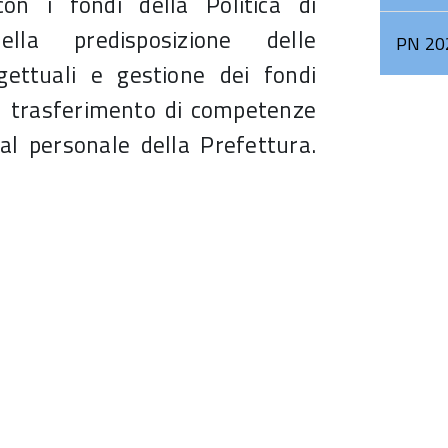
con i fondi della Politica di
Sorveglianza
ella predisposizione delle
2022
PN 20
gettuali e gestione dei fondi
Comitato di
Sorveglianza
l trasferimento di competenze
2023
 al personale della Prefettura.
ail