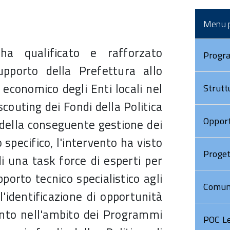
LA MAPPA DEI PROGETTI
STRATEGIA DI
Comitato di
REALIZZATI
COMUNICAZIONE
Menu p
sorveglianza
ONE
2017
MEDIA PLATFORM BEST
MULTIMEDIA
F
ha qualificato e rafforzato
Progr
Comitato di
PRACTICES
V
upporto della Prefettura allo
sorveglianza
CONTATTACI
2018
 economico degli Enti locali nel
Strutt
ELENCO BENEFICIARI
AL
Comitato di
scouting dei Fondi della Politica
MENTO
sorveglianza
ELENCO OPERAZIONI
Opport
 della conseguente gestione dei
2019
o specifico, l'intervento ha visto
Comitato di
SUPPORTO AI BENEFICIARI
sorveglianza
Proget
di una task force di esperti per
2020
porto tecnico specialistico agli
Comitato di
Comun
ll'identificazione di opportunità
Sorveglianza
2021
nto nell'ambito dei Programmi
POC Le
Comitato di