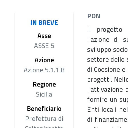
CERTIFICAZIONE
PON
GESTIONE E CONTROLLO
VALUTAZI
IN BREVE
AUTORITÀ DI AUDIT
SI.GE.CO
Il progetto 
Asse
COVID-19
Sistema informativo
l'azione di s
COMITATO DI
ERA
ASSE 5
SORVEGLIANZA
sviluppo socio
ACCESSO 
Criteri di selezione
settore dello 
Azione
FINANZIA
di Coesione e
Azione 5.1.1.B
progetti. Nell
Regione
l'attivazione 
Sicilia
fornire un sup
Beneficiario
Enti locali ne
Prefettura di
di finanziame