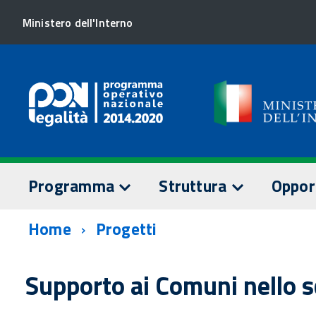
Ministero dell'Interno
Programma
Struttura
Oppor
Home
Progetti
TESTO DEL PROGRAMMA
AUTORITÀ DI GESTION
SORVEGLI
Assi prioritari
Staff AdG
Comitato 
Supporto ai Comuni nello s
Dotazione finanziaria
Relazioni
Documenti
annuali
AUTORITÀ DI