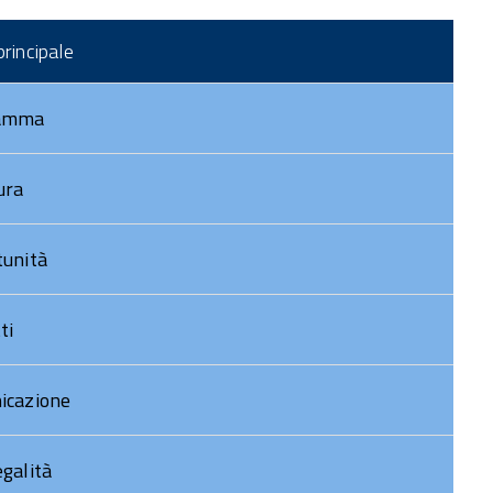
DOCUMENTI POC
rincipale
STRUTTURA POC
oto Gallery
amma
ideo Gallery
ura
unità
ti
icazione
galità