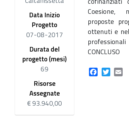
Caltanissetta
cofinanziati 
Coesione, n
Data Inizio
proposte pro
Progetto
ottenuti e ne
07-08-2017
professionali
Durata del
CONCLUSO
progetto (mesi)
69
Facebook
Twitter
Em
Risorse
Assegnate
€ 93.940,00