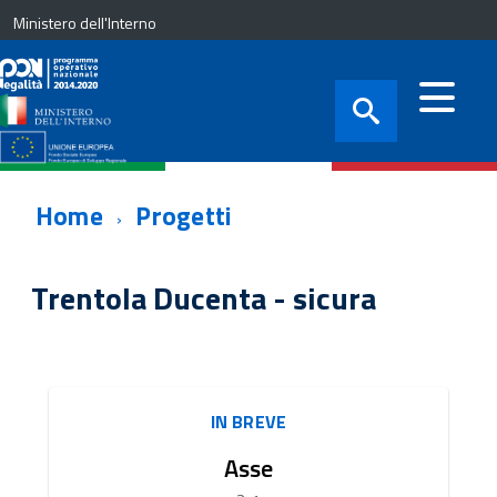
Ministero dell'Interno
Home
Progetti
Trentola Ducenta - sicura
IN BREVE
Asse