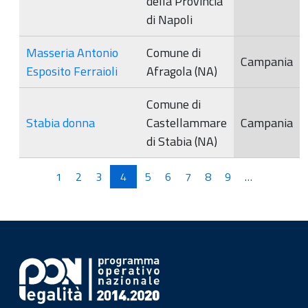
della Provincia
di Napoli
Masseria Antonio
Comune di
Campania
Esposito Ferraioli
Afragola (NA)
Comune di
Stabia donna
Castellammare
Campania
di Stabia (NA)
Pagine
1
2
3
4
5
6
7
8
9
…