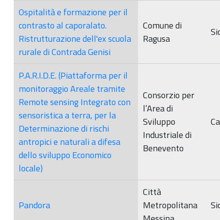
Ospitalità e formazione per il
contrasto al caporalato.
Comune di
Sic
Ristrutturazione dell'ex scuola
Ragusa
rurale di Contrada Genisi
P.A.R.I.D.E. (Piattaforma per il
monitoraggio Areale tramite
Consorzio per
Remote sensing Integrato con
l’Area di
sensoristica a terra, per la
Sviluppo
Ca
Determinazione di rischi
Industriale di
antropici e naturali a difesa
Benevento
dello sviluppo Economico
locale)
Città
Pandora
Metropolitana
Sic
Messina