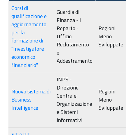
Corsi di
Guardia di
qualificazione e
Finanza - I
aggiornamento
Reparto -
Regioni
per la
Ufficio
Meno
formazione di
Reclutamento
Sviluppate
"Investigatore
e
economico
Addestramento
finanziario"
INPS -
Direzione
Nuovo sistema di
Regioni
Centrale
Business
Meno
Organizzazione
Intelligence
Sviluppate
e Sistemi
informativi
S.T.A.R.T.