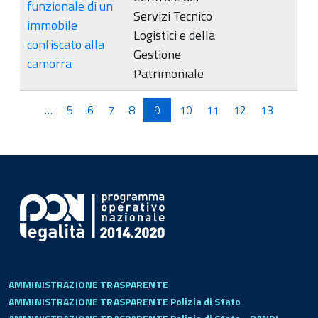
funzionale di un
Servizi Tecnico
immobile
Logistici e della
confiscato alla
Gestione
camorra
Patrimoniale
Pagine
…
5
6
7
8
9
10
11
12
13
AMMINISTRAZIONE TRASPARENTE
AMMINISTRAZIONE TRASPARENTE Polizia di Stato