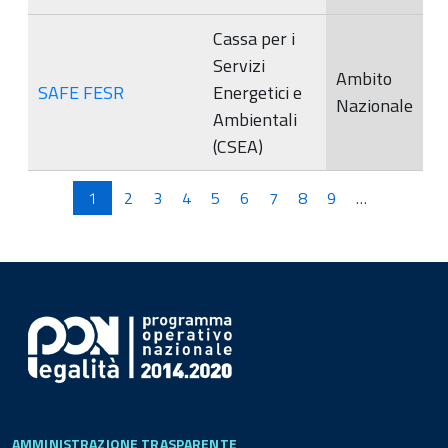
Cassa per i
Servizi
Ambito
SAFE FESR
Energetici e
Nazionale
Ambientali
(CSEA)
Pagine
1
2
3
4
5
6
7
8
9
…
AMMINISTRAZIONE TRASPARENTE