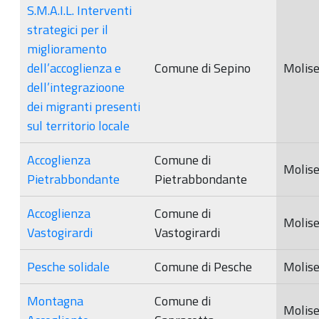
S.M.A.I.L. Interventi
strategici per il
miglioramento
dell’accoglienza e
Comune di Sepino
Molis
dell’integrazioone
dei migranti presenti
sul territorio locale
Accoglienza
Comune di
Molis
Pietrabbondante
Pietrabbondante
Accoglienza
Comune di
Molis
Vastogirardi
Vastogirardi
Pesche solidale
Comune di Pesche
Molis
Montagna
Comune di
Molis