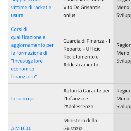
vittime di racket e
Vito De Grisantis
Meno
usura
onlus
Svilup
Corsi di
qualificazione e
Guardia di Finanza - I
aggiornamento per
Region
Reparto - Ufficio
la formazione di
Meno
Reclutamento e
"Investigatore
Svilup
Addestramento
economico
finanziario"
Autorità Garante per
Region
Io sono qui
l'Infanzia e
Meno
l'Adolescenza
Svilup
Ministero della
A.M.I.C.O.
Giustizia -