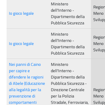
Ministero
Region
dell'Interno -
Io gioco legale
Meno
Dipartimento della
Svilup
Pubblica Sicurezza
Ministero
Region
dell'Interno -
Io gioco legale
Meno
Dipartimento della
Svilup
Pubblica Sicurezza
Nei panni di Caino
Ministero
per capire e
dell'Interno -
difendere le ragioni
Dipartimento della
di Abele (Educazione
Pubblica Sicurezza -
alla legalità per la
Direzione Centrale
Region
prevenzione di
per la Polizia
Meno
comportamenti
Stradale, Ferroviaria,
Svilup