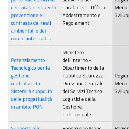
dei Carabinieri per la
Carabinieri - Ufficio
Meno
prevenzione e il
Addestramento e
Svilup
contrasto dei reati
Regolamenti
ambientali e dei
crimini informatici
Ministero
Potenziamento
dell'Interno -
Tecnologico per la
Dipartimento della
gestione
Pubblica Sicurezza -
Region
centralizzata.
Direzione Centrale
Meno
Sistemi a supporto
dei Servizi Tecnico
Svilup
delle progettualità
Logistici e della
in ambito PON
Gestione
Patrimoniale
Supporto alle
Fondazione Mons.
Region