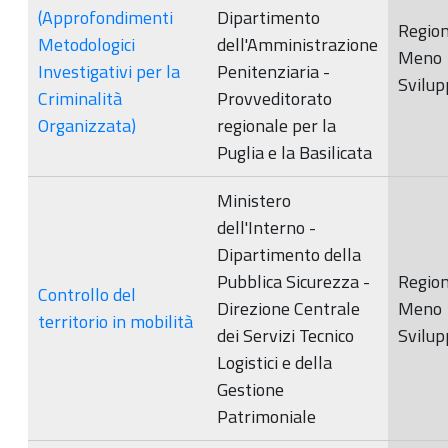
(Approfondimenti
Dipartimento
Region
Metodologici
dell'Amministrazione
Meno
Investigativi per la
Penitenziaria -
Svilup
Criminalità
Provveditorato
Organizzata)
regionale per la
Puglia e la Basilicata
Ministero
dell'Interno -
Dipartimento della
Pubblica Sicurezza -
Region
Controllo del
Direzione Centrale
Meno
territorio in mobilità
dei Servizi Tecnico
Svilup
Logistici e della
Gestione
Patrimoniale