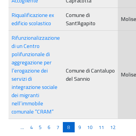
Accogliente
Capracotta
Riqualificazione ex
Comune di
Molis
edificio scolastico
Sant'Agapito
Rifunzionalizzazione
di un Centro
polifunzionale di
aggregazione per
l’erogazione dei
Comune di Cantalupo
Molis
servizi di
del Sannio
integrazione sociale
dei migranti
nell’immobile
comunale “CRAM”
Pagine
…
4
5
6
7
8
9
10
11
12