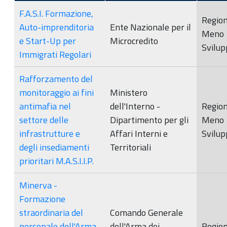
F.A.S.I. Formazione,
Region
Auto-imprenditoria
Ente Nazionale per il
Meno
e Start-Up per
Microcredito
Svilup
Immigrati Regolari
Rafforzamento del
monitoraggio ai fini
Ministero
antimafia nel
dell'Interno -
Region
settore delle
Dipartimento per gli
Meno
infrastrutture e
Affari Interni e
Svilup
degli insediamenti
Territoriali
prioritari M.A.S.I.I.P.
Minerva -
Formazione
straordinaria del
Comando Generale
personale dell'Arma
dell'Arma dei
Region