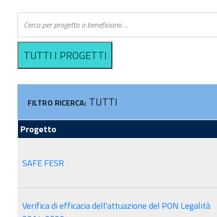
CERTIFICAZIONE
GESTIONE E CONTROLLO
VALUTAZI
AUTORITÀ DI AUDIT
SI.GE.CO
COVID-19
Sistema informativo
COMITATO DI
ERA
SORVEGLIANZA
ACCESSO 
Criteri di selezione
FINANZIA
TUTTI
FILTRO RICERCA:
Progetto
SAFE FESR
Verifica di efficacia dell'attuazione del PON Legalità