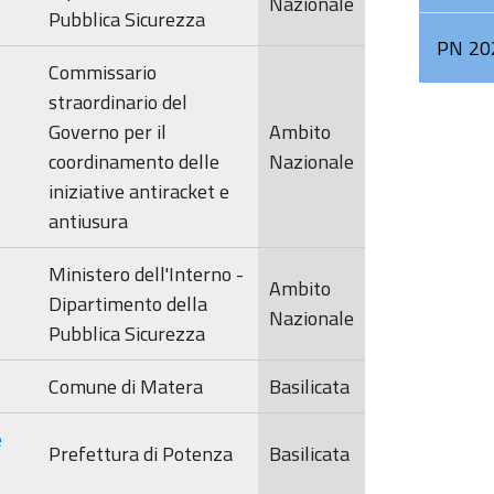
Nazionale
Sorveglianza
Pubblica Sicurezza
2022
PN 20
Commissario
Comitato di
straordinario del
Sorveglianza
Governo per il
2023
Ambito
coordinamento delle
Nazionale
iniziative antiracket e
antiusura
Ministero dell'Interno -
Ambito
Dipartimento della
Nazionale
Pubblica Sicurezza
Comune di Matera
Basilicata
e
Prefettura di Potenza
Basilicata