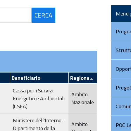
LA MAPPA DEI PROGETTI
STRATEGIA DI
Comitato di
REALIZZATI
COMUNICAZIONE
Menu p
sorveglianza
ONE
2017
MEDIA PLATFORM BEST
MULTIMEDIA
F
Progr
Comitato di
PRACTICES
V
sorveglianza
CONTATTACI
2018
Strutt
ELENCO BENEFICIARI
AL
Comitato di
MENTO
sorveglianza
ELENCO OPERAZIONI
Opport
2019
Beneficiario
Regione
Comitato di
SUPPORTO AI BENEFICIARI
sorveglianza
Proget
Cassa per i Servizi
2020
Ambito
Energetici e Ambientali
Nazionale
Comitato di
(CSEA)
Comun
Sorveglianza
2021
Ministero dell'Interno -
Ambito
POC Le
Comitato di
Dipartimento della