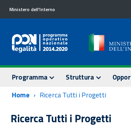
Ministero dell'Interno
Programma
Struttura
Oppor
Home
Ricerca Tutti i Progetti
TESTO DEL PROGRAMMA
AUTORITÀ DI GESTION
SORVEGLI
Assi prioritari
Staff AdG
Comitato 
Ricerca Tutti i Progetti
Dotazione finanziaria
Relazioni
Documenti
annuali
AUTORITÀ DI