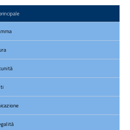
DOCUMENTI POC
rincipale
STRUTTURA POC
oto Gallery
amma
ideo Gallery
ura
unità
ti
icazione
galità