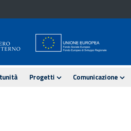
tunità
Progetti
Comunicazione
E
ANZA
I PROGETTI
NOTIZIE
di sorveglianza
Comitato di
IL PON IN NUMERI
EVENTI
sorveglianza
 di Attuazione
2016