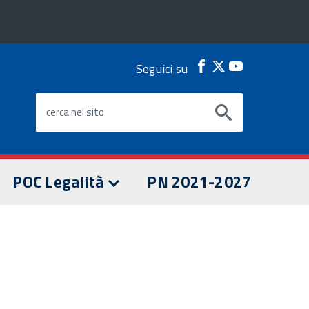
Seguici su
Facebook
Twitter
Youtube
cerca nel sito
POC Legalità
PN 2021-2027
I PROGETTI POC
OPPORTUNITÀ POC
Live Streaming