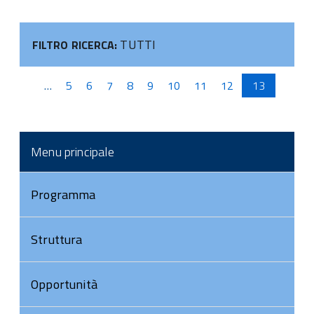
TUTTI
FILTRO RICERCA:
Pagine
…
5
6
7
8
9
10
11
12
13
Menu principale
Programma
Struttura
Opportunità