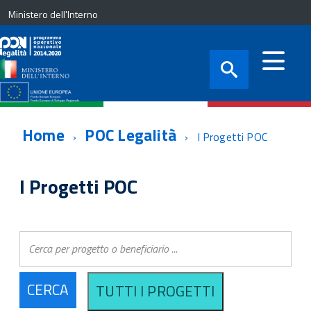
Ministero dell'Interno
Home
POC Legalità
I Progetti POC
I Progetti POC