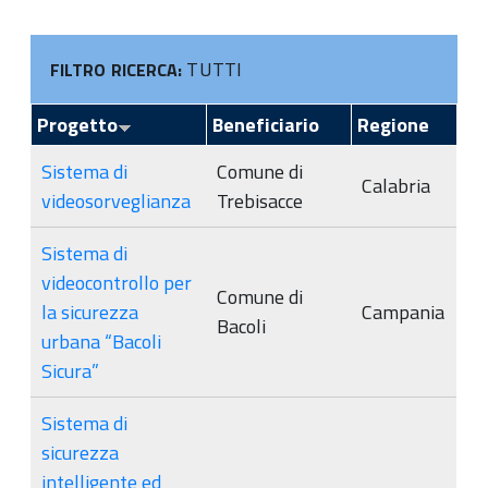
TUTTI
FILTRO RICERCA:
Progetto
Beneficiario
Regione
Sistema di
Comune di
Calabria
videosorveglianza
Trebisacce
Sistema di
videocontrollo per
Comune di
la sicurezza
Campania
Bacoli
urbana “Bacoli
Sicura”
Sistema di
sicurezza
intelligente ed