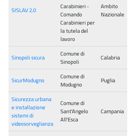
Carabinieri -
Ambito
SISLAV 2.0
Comando
Nazionale
Carabinieri per
la tutela del
lavoro
Comune di
Sinopoli sicura
Calabria
Sinopoli
Comune di
SicurModugno
Puglia
Modugno
Sicurezza urbana
Comune di
e installazione
Sant'Angelo
Campania
sistemi di
All'Esca
videosorveglianza