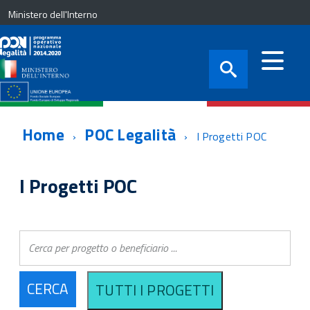
Ministero dell'Interno
Home
POC Legalità
I Progetti POC
I Progetti POC