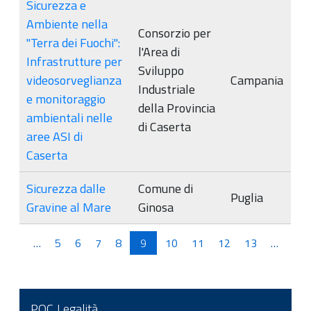
Sicurezza e
Ambiente nella
Consorzio per
"Terra dei Fuochi":
l'Area di
Infrastrutture per
Sviluppo
videosorveglianza
Campania
Industriale
e monitoraggio
della Provincia
ambientali nelle
di Caserta
aree ASI di
Caserta
Sicurezza dalle
Comune di
Puglia
Gravine al Mare
Ginosa
Pagine
…
5
6
7
8
9
10
11
12
13
…
POC Legalità