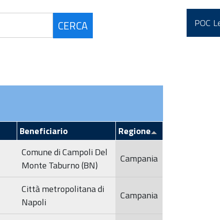
LA MAPPA DEI PROGETTI
STRATEGIA DI
Comitato di
REALIZZATI
COMUNICAZIONE
POC Le
sorveglianza
ONE
2017
MEDIA PLATFORM BEST
MULTIMEDIA
F
Comitato di
PRACTICES
V
sorveglianza
CONTATTACI
2018
ELENCO BENEFICIARI
AL
Comitato di
MENTO
sorveglianza
ELENCO OPERAZIONI
2019
Beneficiario
Regione
Comitato di
SUPPORTO AI BENEFICIARI
sorveglianza
Comune di Campoli Del
2020
Campania
Monte Taburno (BN)
Comitato di
Sorveglianza
Città metropolitana di
Campania
2021
Napoli
Comitato di