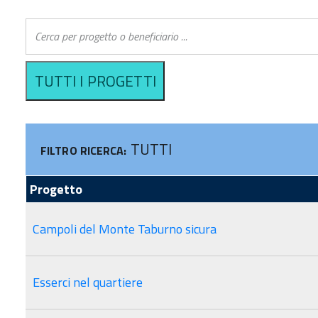
CERTIFICAZIONE
GESTIONE E CONTROLLO
VALUTAZI
AUTORITÀ DI AUDIT
SI.GE.CO
COVID-19
Sistema informativo
COMITATO DI
ERA
SORVEGLIANZA
ACCESSO 
Criteri di selezione
FINANZIA
TUTTI
FILTRO RICERCA:
Progetto
Campoli del Monte Taburno sicura
Esserci nel quartiere