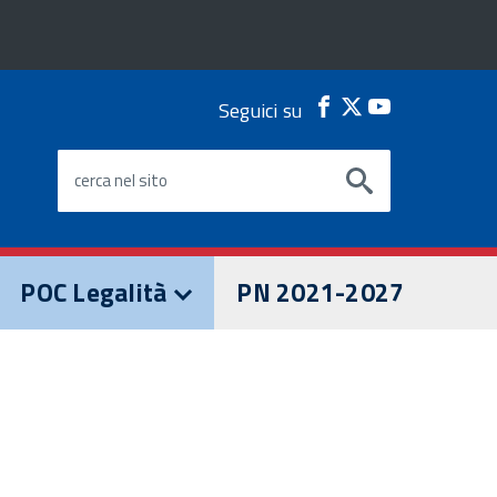
Seguici su
Facebook
Twitter
Youtube
cerca nel sito
POC Legalità
PN 2021-2027
I PROGETTI POC
OPPORTUNITÀ POC
Live Streaming