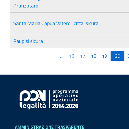
Pranzataro
Santa Maria Capua Vetere- citta’ sicura
Paupisi sicura
Pagine
…
16
17
18
19
20
AMMINISTRAZIONE TRASPARENTE