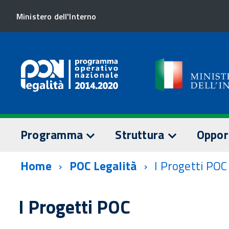
Ministero dell'Interno
Programma
Struttura
Oppor
Home
POC Legalità
I Progetti POC
TESTO DEL PROGRAMMA
AUTORITÀ DI GESTION
SORVEGLI
Assi prioritari
Staff AdG
Comitato 
I Progetti POC
Dotazione finanziaria
Relazioni
Documenti
annuali
AUTORITÀ DI