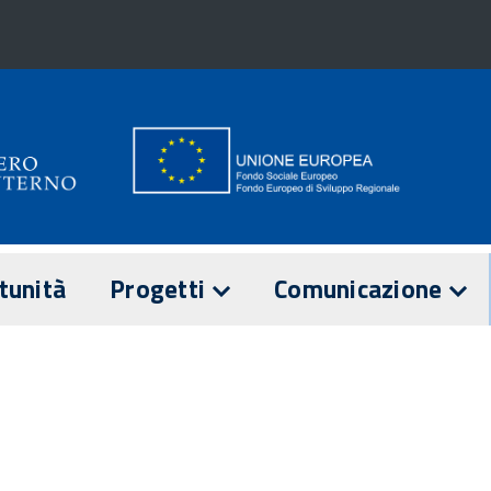
tunità
Progetti
Comunicazione
E
ANZA
I PROGETTI
NOTIZIE
di sorveglianza
Comitato di
IL PON IN NUMERI
EVENTI
sorveglianza
 di Attuazione
2016