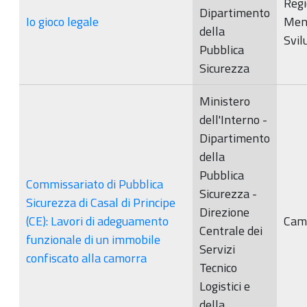
Regi
Dipartimento
Io gioco legale
Men
della
Svil
Pubblica
Sicurezza
Ministero
dell'Interno -
Dipartimento
della
Pubblica
Commissariato di Pubblica
Sicurezza -
Sicurezza di Casal di Principe
Direzione
(CE): Lavori di adeguamento
Cam
Centrale dei
funzionale di un immobile
Servizi
confiscato alla camorra
Tecnico
Logistici e
della