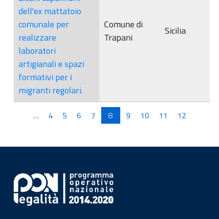
dell'ex mattatoio
comunale per
Comune di
Sicilia
realizzare
Trapani
laboratori
artigianali e spazi
formativi per i
migranti regolari.
Pagine
…
4
5
6
7
8
9
10
11
12