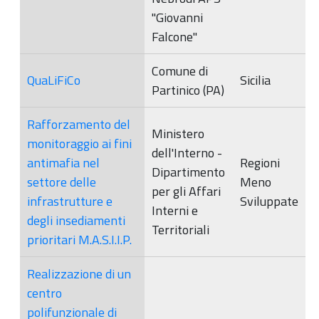
"Giovanni
Falcone"
Comune di
QuaLiFiCo
Sicilia
Partinico (PA)
Rafforzamento del
Ministero
monitoraggio ai fini
dell'Interno -
antimafia nel
Regioni
Dipartimento
settore delle
Meno
per gli Affari
infrastrutture e
Sviluppate
Interni e
degli insediamenti
Territoriali
prioritari M.A.S.I.I.P.
Realizzazione di un
centro
polifunzionale di