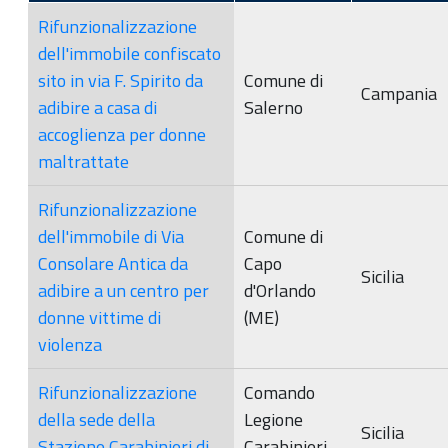
Rifunzionalizzazione
dell'immobile confiscato
sito in via F. Spirito da
Comune di
Campania
adibire a casa di
Salerno
accoglienza per donne
maltrattate
Rifunzionalizzazione
dell'immobile di Via
Comune di
Consolare Antica da
Capo
Sicilia
adibire a un centro per
d'Orlando
donne vittime di
(ME)
violenza
Rifunzionalizzazione
Comando
della sede della
Legione
Sicilia
Stazione Carabinieri di
Carabinieri