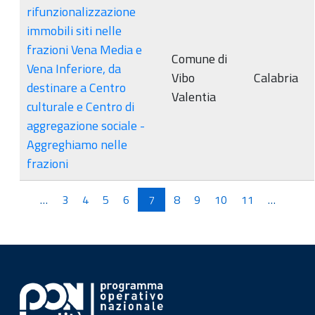
rifunzionalizzazione
immobili siti nelle
frazioni Vena Media e
Comune di
Vena Inferiore, da
Vibo
Calabria
destinare a Centro
Valentia
culturale e Centro di
aggregazione sociale -
Aggreghiamo nelle
frazioni
Pagine
…
3
4
5
6
7
8
9
10
11
…