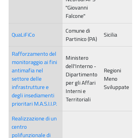
"Giovanni
Falcone"
Comune di
QuaLiFiCo
Sicilia
Partinico (PA)
Rafforzamento del
Ministero
monitoraggio ai fini
dell'Interno -
antimafia nel
Regioni
Dipartimento
settore delle
Meno
per gli Affari
infrastrutture e
Sviluppate
Interni e
degli insediamenti
Territoriali
prioritari M.A.S.I.I.P.
Realizzazione di un
centro
polifunzionale di