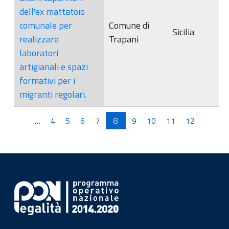
dell'ex mattatoio
comunale per
Comune di
Sicilia
realizzare
Trapani
laboratori
artigianali e spazi
formativi per i
migranti regolari.
Pagine
…
4
5
6
7
8
9
10
11
12