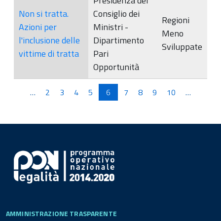
Presidenza del
Non si tratta.
Consiglio dei
Regioni
Azioni per
Ministri -
Meno
l'inclusione delle
Dipartimento
Sviluppate
vittime di tratta
Pari
Opportunità
Pagine
…
2
3
4
5
6
7
8
9
10
…
AMMINISTRAZIONE TRASPARENTE