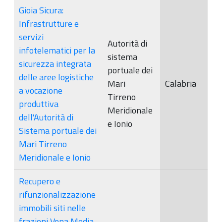
Gioia Sicura:
Infrastrutture e
servizi
Autorità di
infotelematici per la
sistema
sicurezza integrata
portuale dei
delle aree logistiche
Mari
Calabria
a vocazione
Tirreno
produttiva
Meridionale
dell'Autorità di
e Ionio
Sistema portuale dei
Mari Tirreno
Meridionale e Ionio
Recupero e
rifunzionalizzazione
immobili siti nelle
frazioni Vena Media