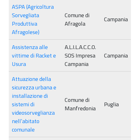
ASPA (Agricoltura
Sorvegliata
Comune di
Campania
Produttiva
Afragola
Afragolese)
Assistenza alle
A.L.I.L.A.C.C.O.
vittime di Racket e
SOS Impresa
Campania
Usura
Campania
Attuazione della
sicurezza urbana e
installazione di
Comune di
sistemi di
Puglia
Manfredonia
videosorveglianza
nell’abitato
comunale