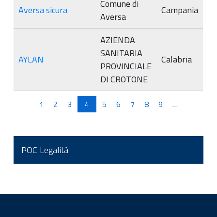
Comune di
Aversa sicura
Campania
Aversa
AZIENDA
SANITARIA
AYLAN
Calabria
PROVINCIALE
DI CROTONE
Pagine
1
2
3
4
5
6
7
8
9
…
POC Legalità