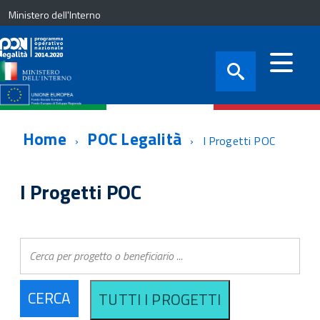
Ministero dell'Interno
Home
POC Legalità
I Progetti POC
I Progetti POC