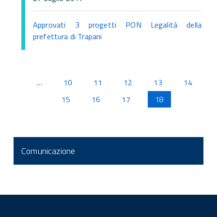
Approvati 3 progetti PON Legalità della
prefettura di Trapani
Pagine
…
10
11
12
13
14
15
16
17
18
Comunicazione