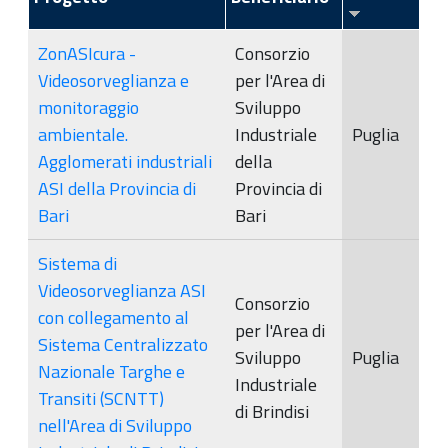
ZonASIcura -
Consorzio
Videosorveglianza e
per l'Area di
monitoraggio
Sviluppo
ambientale.
Industriale
Puglia
Agglomerati industriali
della
ASI della Provincia di
Provincia di
Bari
Bari
Sistema di
Videosorveglianza ASI
Consorzio
con collegamento al
per l'Area di
Sistema Centralizzato
Sviluppo
Puglia
Nazionale Targhe e
Industriale
Transiti (SCNTT)
di Brindisi
nell'Area di Sviluppo