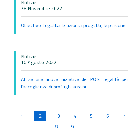
Notizie
28 Novembre 2022
Obiettivo Legalità: le azioni, i progetti, le persone
Notizie
10 Agosto 2022
Al via una nuova iniziativa del PON Legalità per
l’accoglienza di profughi ucraini
Pagine
1
2
3
4
5
6
7
8
9
…